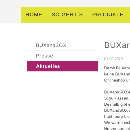
HOME
SO GEHT´S
PRODUKTE
BUXan
BUXandSOX
Presse
01.06.2020
Aktuelles
Damit BUXand
keine BUXandS
Onlineshop u
BUXandSOX-Ku
Schulklassen, 
Deshalb gibt 
BUXandSOX 
habt, eure Li
Wir wären nic
Herzensprojek