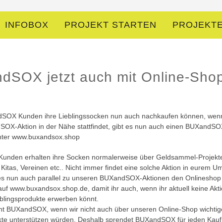
INFOBOX
PROJEKT STARTEN
PROJEKT
dSOX jetzt auch mit Online-Sho
SOX Kunden ihre Lieblingssocken nun auch nachkaufen können, wen
OX-Aktion in der Nähe stattfindet, gibt es nun auch einen BUXandSO
nter www.buxandsox.shop
nden erhalten ihre Socken normalerweise über Geldsammel-Projekt
Kitas, Vereinen etc.. Nicht immer findet eine solche Aktion in eurem Umk
es nun auch parallel zu unseren BUXandSOX-Aktionen den Onlineshop
auf
www.buxandsox.shop.de
, damit ihr auch, wenn ihr aktuell keine Ak
eblingsprodukte erwerben könnt.
ht BUXandSOX, wenn wir nicht auch über unseren Online-Shop wichtig
te unterstützen würden. Deshalb sprendet BUXandSOX für jeden Kauf,