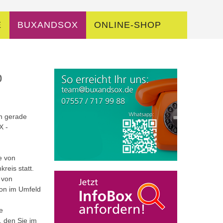
E
BUXANDSOX
ONLINE-SHOP
p
n gerade
X -
e von
reis statt.
 von
tion im Umfeld
e
 den Sie im